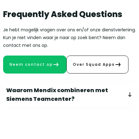
Frequently Asked Questions
Je hebt mogelijk vragen over ons en/of onze dienstverlening.
Kun je niet vinden waar je naar op zoek bent? Neem dan
contact met ons op.
Neem contact op
Over Squad Apps
Waarom Mendix combineren met
Siemens Teamcenter?
Siemens Teamcenter is een krachtig maar complex PLM
systeem. Veel medewerkers buiten de engineering
afdeling hebben wel data uit Teamcenter nodig, maar
vinden de interface lastig te gebruiken. Mendix voegt